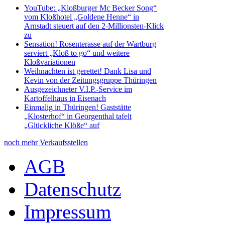
YouTube: „Kloßburger Mc Becker Song“
vom Kloßhotel „Goldene Henne“ in
Arnstadt steuert auf den 2-Millionsten-Klick
zu
Sensation! Rosenterasse auf der Wartburg
serviert „Kloß to go“ und weitere
Kloßvariationen
Weihnachten ist gerettet! Dank Lisa und
Kevin von der Zeitungsgruppe Thüringen
Ausgezeichneter V.I.P.-Service im
Kartoffelhaus in Eisenach
Einmalig in Thüringen! Gaststätte
„Klosterhof“ in Georgenthal tafelt
„Glückliche Klöße“ auf
noch mehr Verkaufsstellen
AGB
Datenschutz
Impressum