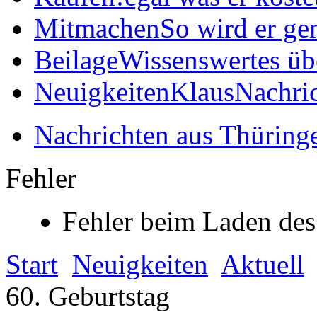
Mitmachen
So wird er ge
Beilage
Wissenswertes üb
Neuigkeiten
KlausNachric
Nachrichten aus Thüring
Fehler
Fehler beim Laden des
Start
Neuigkeiten
Aktuell
60. Geburtstag