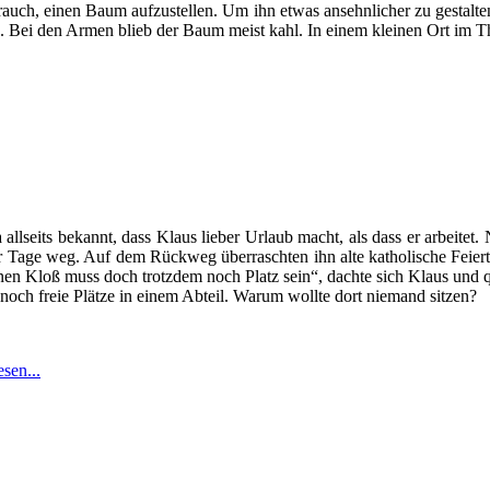
rauch, einen Baum aufzustellen. Um ihn etwas ansehnlicher zu gestalten
 Bei den Armen blieb der Baum meist kahl. In einem kleinen Ort im 
ja allseits bekannt, dass Klaus lieber Urlaub macht, als dass er arbeite
r Tage weg. Auf dem Rückweg überraschten ihn alte katholische Feie
nen Kloß muss doch trotzdem noch Platz sein“, dachte sich Klaus und qu
 noch freie Plätze in einem Abteil. Warum wollte dort niemand sitzen?
esen...