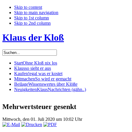
Skip to content
Skip to main navigation
Skip to 1st column
Skip to 2nd column
Klaus der Kloß
Start
Ohne Kloß nix los
Klaus
so sieht er aus
Kaufen!
egal was er kostet
Mitmachen
So wird er gemacht
Beilage
Wissenswertes über Klöße
Neuigkeiten
KlausNachrichten (gähn..)
Mehrwertsteuer gesenkt
Mittwoch, den 01. Juli 2020 um 10:02 Uhr