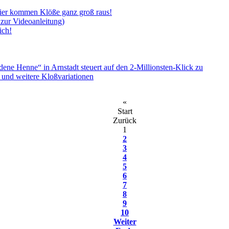
 hier kommen Klöße ganz groß raus!
 zur Videoanleitung)
ich!
e Henne“ in Arnstadt steuert auf den 2-Millionsten-Klick zu
“ und weitere Kloßvariationen
«
Start
Zurück
1
2
3
4
5
6
7
8
9
10
Weiter