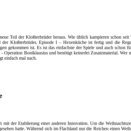
neue Teil der Kloßterbrüder heraus. Wie üblich kampieren schon sei
il der Kloßterbrüder, Episode I – Hexenküche ist fertig und die Re
en gekommen ist. Es ist das einfachste der Spiele und auch schon für
 Operation Boniklausius und benötigt keinerlei Zusatzmaterial. Wer no
gt einfach mal nach.
e
ch mit der Etablierung einer anderen Innovation. Um die Weihnachts
esehen hatte. Während sich im Flachland nur die Reichen einen Wei