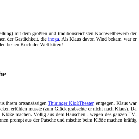
ellung) mit dem größten und traditionsreichsten Kochwettbewerb der
en der Gastlichkeit, die
inoga
. Als Klaus davon Wind bekam, war er
 den besten Koch der Welt küren!
he
aus ihrem ortsansässigen
Thüringer KloßTheater
, entgegen. Klaus war
kucken erfühlen musste (zum Glück grabschte er nicht nach Klaus). Da
 ans Klöße machen. Völlig aus dem Häuschen - wegen des ganzen TV-
ihnen prompt aus der Patsche und mischte beim Klöße machen kräftig