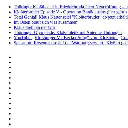
Thüringer Kloßtheater in Friedrichroda feiert Neueröffnung –
Kloßterbrüder Episode V - Operation Boniklausius (hier geht`s
Total Genial! Klaus Kartenspiel "Kloßterbrüder" ab jetzt erhältl
Im Osten braut sich was zusammen
Klaus dreht an der Uhr
Thüringen-Olympiade: Kloßathletik mit Antenne Thüringen
YouTube: „Kloßburger Mc Becker Song“ vom Kloßhotel „Golden
Sensation! Rosenterasse auf der Wartburg serviert „Kloß to go