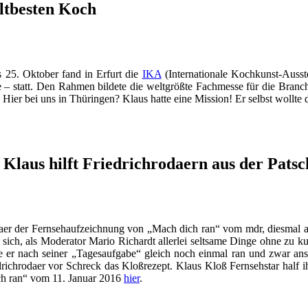
ltbesten Koch
 25. Oktober fand in Erfurt die
IKA
(Internationale Kochkunst-Ausst
– statt. Den Rahmen bildete die weltgrößte Fachmesse für die Branch
 Hier bei uns in Thüringen? Klaus hatte eine Mission! Er selbst wollte
 Klaus hilft Friedrichrodaern aus der Patsc
odaer der Fernsehaufzeichnung von „Mach dich ran“ vom mdr, diesmal 
 sich, als Moderator Mario Richardt allerlei seltsame Dinge ohne zu 
sste er nach seiner „Tagesaufgabe“ gleich noch einmal ran und zwar
ichrodaer vor Schreck das Kloßrezept. Klaus Kloß Fernsehstar half 
ch ran“ vom 11. Januar 2016
hier
.