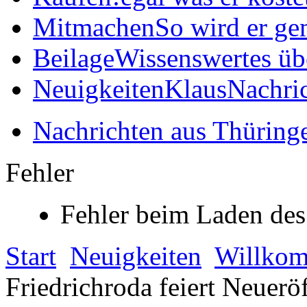
Mitmachen
So wird er ge
Beilage
Wissenswertes üb
Neuigkeiten
KlausNachric
Nachrichten aus Thüring
Fehler
Fehler beim Laden des
Start
Neuigkeiten
Willko
Friedrichroda feiert Neuer