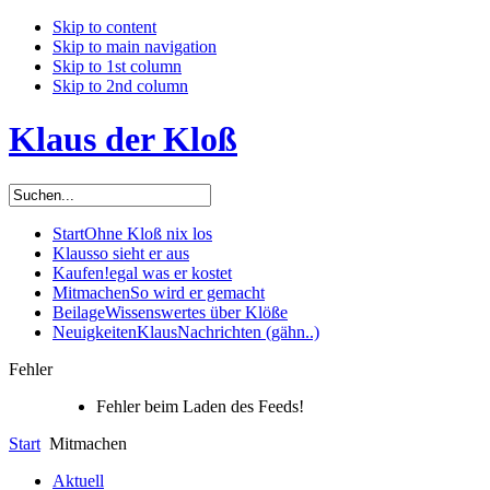
Skip to content
Skip to main navigation
Skip to 1st column
Skip to 2nd column
Klaus der Kloß
Start
Ohne Kloß nix los
Klaus
so sieht er aus
Kaufen!
egal was er kostet
Mitmachen
So wird er gemacht
Beilage
Wissenswertes über Klöße
Neuigkeiten
KlausNachrichten (gähn..)
Fehler
Fehler beim Laden des Feeds!
Start
Mitmachen
Aktuell