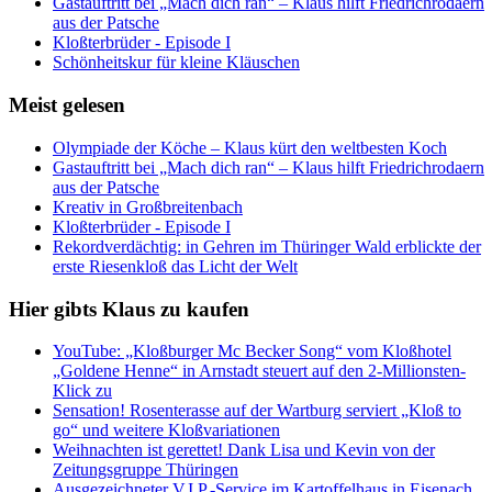
Gastauftritt bei „Mach dich ran“ – Klaus hilft Friedrichrodaern
aus der Patsche
Kloßterbrüder - Episode I
Schönheitskur für kleine Kläuschen
Meist gelesen
Olympiade der Köche – Klaus kürt den weltbesten Koch
Gastauftritt bei „Mach dich ran“ – Klaus hilft Friedrichrodaern
aus der Patsche
Kreativ in Großbreitenbach
Kloßterbrüder - Episode I
Rekordverdächtig: in Gehren im Thüringer Wald erblickte der
erste Riesenkloß das Licht der Welt
Hier gibts Klaus zu kaufen
YouTube: „Kloßburger Mc Becker Song“ vom Kloßhotel
„Goldene Henne“ in Arnstadt steuert auf den 2-Millionsten-
Klick zu
Sensation! Rosenterasse auf der Wartburg serviert „Kloß to
go“ und weitere Kloßvariationen
Weihnachten ist gerettet! Dank Lisa und Kevin von der
Zeitungsgruppe Thüringen
Ausgezeichneter V.I.P.-Service im Kartoffelhaus in Eisenach