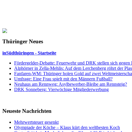
Thüringer Neues
inSüdthüringen - Startseite
Fördergelder-Debatte: Feuerwehr und DRK stellen sich gegen
Alphörner in Zella-Mehlis: Auf dem Lerchenberg röhrt der Plas
Fanfaren-WM: Thüringer holen Gold auf zwei Weltmeisterscha
Umfrage: Eine Frau spielt mit den Männern Fußball?
Neuhaus am Rennweg: Asylbewerber-Bleibe am Rennsteig?
DRK Sonneberg: Vierwöchige Mitgliederwerbung
Neueste Nachrichten
Mehrwertsteuer gesenkt
Olympiade der Köche – Klaus kürt den weltbesten Koch