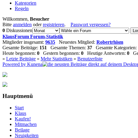
Kategorien
Regeln
Willkommen,
Besucher
Bitte
anmelden
oder
registrieren
.
Passwort vergessen?
0
Diskussionen
KlausForum Forum-Statistik
Mitglieder insgesamt:
9635
Neuestes Mitglied:
Robertrhism
Gesamte Beiträge:
151
Gesamte Themen:
37
Gesamte Kategorien:
Heute begonnen:
0
Gestern begonnen:
0
Heutige Antworten:
0
Ges
»
Letzte Beiträge
»
Mehr Statistiken
»
Benutzerliste
Powered by
Kunena
Hauptmenü
Start
Klaus
Kaufen!
Mitmachen
Beilage
Neuigkeiten